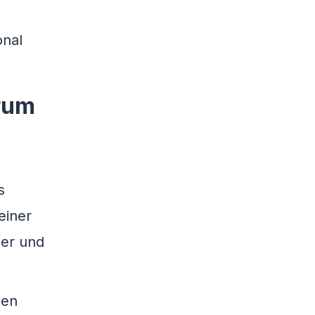
onal
arum
s
einer
ger und
gen