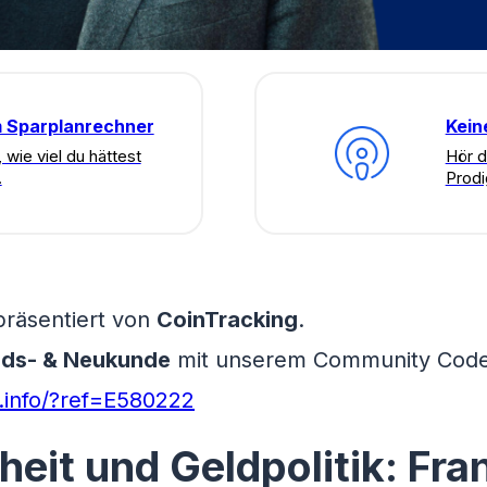
m Sparplanrechner
Kein
 wie viel du hättest
Hör d
.
Prodi
 präsentiert von
CoinTracking
.
nds- & Neukunde
mit unserem Community Code
g.info/?ref=E580222
iheit und Geldpolitik: Fra