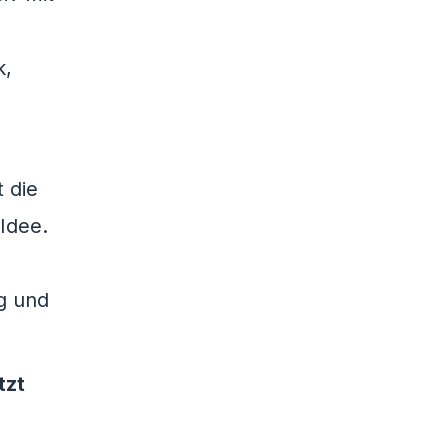
k,
 die
 Idee.
ng und
tzt