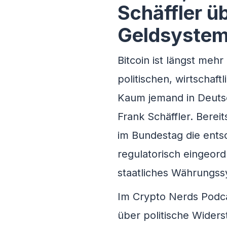
Schäffler ü
Geldsyste
Bitcoin ist längst mehr
politischen, wirtschaf
Kaum jemand in Deutsc
Frank Schäffler. Berei
im Bundestag die ents
regulatorisch eingeor
staatliches Währungs
Im Crypto Nerds Podcas
über politische Widers