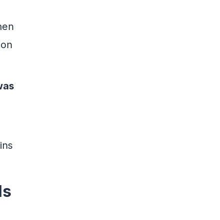
hen
ion
was
ins
ls