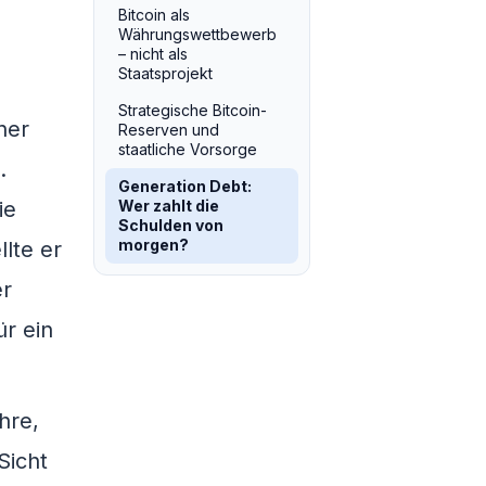
Bitcoin als
Währungswettbewerb
– nicht als
Staatsprojekt
Strategische Bitcoin-
ner
Reserven und
staatliche Vorsorge
.
Generation Debt:
ie
Wer zahlt die
Schulden von
morgen?
llte er
er
r ein
hre,
Sicht