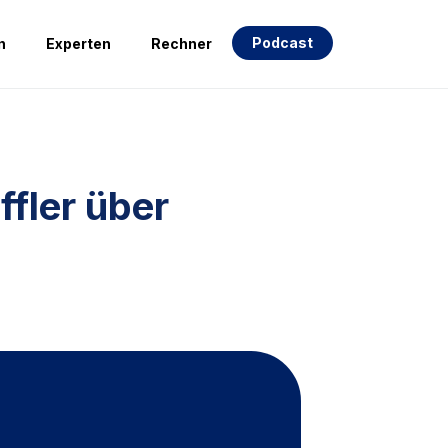
Podcast
n
Experten
Rechner
ffler über