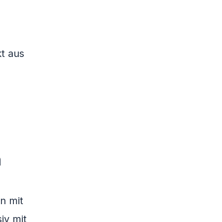
kt aus
m
n mit
iv mit