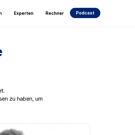
Podcast
n
Experten
Rechner
e
t.
rsen zu haben, um