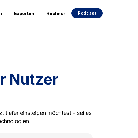
Podcast
n
Experten
Rechner
r Nutzer
t tiefer einsteigen möchtest – sei es
echnologien.