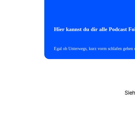
Hier kannst du dir alle Podcast F
Egal ob Unterwegs, kurz vorm schlafen gehen o
Sieh